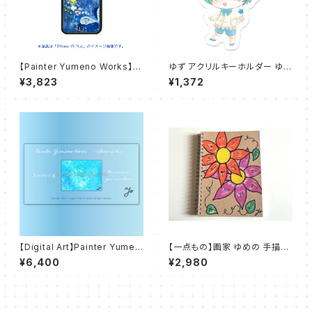
【Painter Yumeno Works】雨
ゆず アクリルキーホルダー ゆめ
の日の天使 スマホケース【iPho
のまほう
¥3,823
¥1,372
ne用ラバーケース】
【Digital Art】Painter Yumen
【一点もの】画家 ゆめの 手描き
o Works - Colletion of Blu
アートノート『陽だまりの花たち』
¥6,400
¥2,980
e - きみがいた夏 the summer
you were there