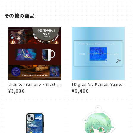
その他の商品
【Painter Yumeno × illust_c
【Digital Art】Painter Yumen
offret】雨の神々 マグカップ
o Works - Colletion of Blu
¥3,036
¥6,400
e - 青の情景 scene of blue