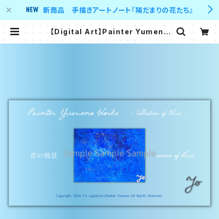
新商品 手描きアートノート『陽だまりの花たち』
【Digital Art】Painter Yumeno
Works - Colletion of Blue - 青
の情景 scene of blue | Y's sup
porter 's shop