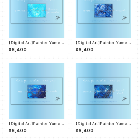
【Digital Art】Painter Yumen
【Digital Art】Painter Yumen
o Works - Colletion of Blu
o Works - Colletion of Blu
¥6,400
¥6,400
e - きみがいた夏 the summer
e - 青の記憶 memory of blu
you were there
e
【Digital Art】Painter Yumen
【Digital Art】Painter Yumen
o Works - Colletion of Blu
o Works - Colletion of Blu
¥6,400
¥6,400
e - 無題 untitled
e - 言葉の欠片 fragments of
words