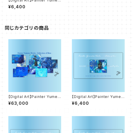
【Digital Art】Painter Yumen
o Works - Colletion of Blu
¥6,400
e - 青の情景 scene of blue
同じカテゴリの商品
【Digital Art】Painter Yumen
【Digital Art】Painter Yumen
o Works - Collection of Bl
o Works - Colletion of Blu
¥63,000
¥6,400
ue
e - 青の世界 world of blue