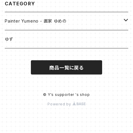
CATEGORY
Painter Yumeno - 画家 ゆめの
原画
ゆず
油彩
Digital Art
商品一覧に戻る
アクリル
- Collection of Blue -
作品デザイングッズ
アクリル + 油彩
スマホケース
PainterYumeno×illust_coffret
© Y's supporter 's shop
Powered by
色鉛筆+アクリル
モバイルバッテリー
展示販売作品
パステル