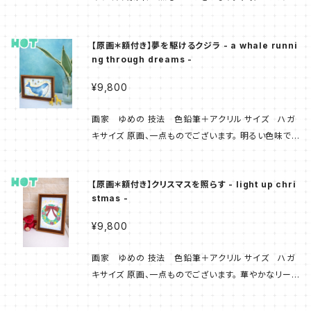
ても、どこまで離れても 消えることのない絆を象徴した
作品です。 [ 作品説明文：画家 ゆめの ] ---------- ！
【原画＊額付き】夢を駆けるクジラ - a whale runni
ご覧ください！ ・気泡緩衝材（「プチプチ」）で梱包し
ng through dreams -
レターパックライトで発送致します。 箱はございませ
ん。 ・あまり陽の当たる場所に置くと 色が薄くなって
¥9,800
しまいます。 ・植物やキリンの人形は 付属品ではあ
りません。 ・閲覧環境によって 色は異なって見える
画家 ゆめの 技法 色鉛筆＋アクリル サイズ ハガ
可能性がございます。
キサイズ 原画、一点ものでございます。 明るい色味で
描き上げた 自身初のクジラの絵です。 [ 作品説明文：
画家 ゆめの ] ---------- ！ご覧ください！ ・気泡緩衝
【原画＊額付き】クリスマスを照らす - light up chri
材（「プチプチ」）で梱包し レターパックライトで発送
stmas -
致します。 箱はございません。 ・あまり陽の当たる場
所に置くと 色が薄くなってしまいます。 ・植物やキリ
¥9,800
ンの人形は 付属品ではありません。 ・閲覧環境によ
って 色は異なって見える可能性がございます。
画家 ゆめの 技法 色鉛筆＋アクリル サイズ ハガ
キサイズ 原画、一点ものでございます。 華やかなリース
を描きました。 リースはクリスマスの夜を鮮やかに照ら
します。 [ 作品説明文：画家 ゆめの ] ---------- ！ご