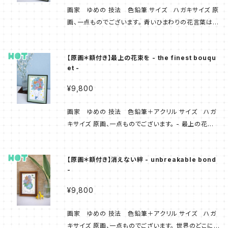
アクリル + 油彩
スマホケース
PainterYumeno×illust_coffret
画家 ゆめの 技法 色鉛筆 サイズ ハガキサイズ 原
画、一点ものでございます。 青いひまわりの花言葉は
色鉛筆+アクリル
『夏に憧れる』です。 [ 作品説明文：画家 ゆめの ] ----
モバイルバッテリー
展示販売作品
------ ！ご覧ください！ ・気泡緩衝材（「プチプチ」）で
【原画＊額付き】最上の花束を - the finest bouqu
梱包し レターパックライトで発送致します。 箱はご
パステル
et -
ざいません。 ・あまり陽の当たる場所に置くと 色が
薄くなってしまいます。 ・植物等は撮影用に用意したも
¥9,800
色鉛筆
ので 付属品ではありません。 ・閲覧環境によって
色は異なって見える可能性がございます。
画家 ゆめの 技法 色鉛筆＋アクリル サイズ ハガ
キサイズ 原画、一点ものでございます。 - 最上の花束
をあなたに - [ 作品説明文：画家 ゆめの ] ---------
- ！ご覧ください！ ・気泡緩衝材（「プチプチ」）で梱包し
【原画＊額付き】消えない絆 - unbreakable bond
レターパックライトで発送致します。 箱はございま
-
せん。 ・あまり陽の当たる場所に置くと 色が薄くなっ
てしまいます。 ・植物等は撮影用に用意したもので
¥9,800
付属品ではありません。 ・閲覧環境によって 色は異
なって見える可能性がございます。
画家 ゆめの 技法 色鉛筆＋アクリル サイズ ハガ
キサイズ 原画、一点ものでございます。 世界のどこにい