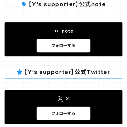
【Y’s supporter】公式note
覧ください！ ・気泡緩衝材（「プチプチ」）で梱包し レ
ターパックライトで発送致します。 箱はございませ
ん。 ・あまり陽の当たる場所に置くと 色が薄くなって
しまいます。 ・クマのぬいぐるみは 付属品ではありま
note
せん。 ・閲覧環境によって 色は異なって見える可能
性がございます。
フォローする
【Y’s supporter】公式Twitter
X
フォローする