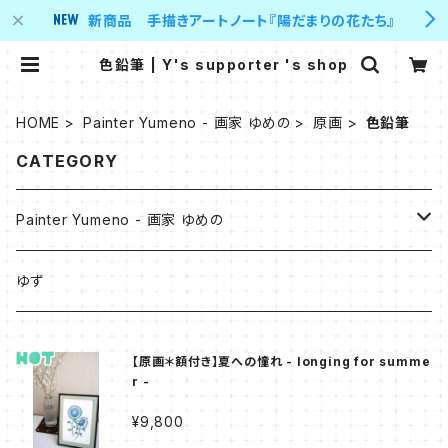
新商品 手描きアートノート『陽だまりの花たち』
色鉛筆 | Y's supporter 's shop
HOME
Painter Yumeno - 画家 ゆめの
原画
色鉛筆
CATEGORY
Painter Yumeno - 画家 ゆめの
原画
ゆず
油彩
Digital Art
【原画＊額付き】夏への憧れ - longing for summe
r -
アクリル
- Collection of Blue -
作品デザイングッズ
¥9,800