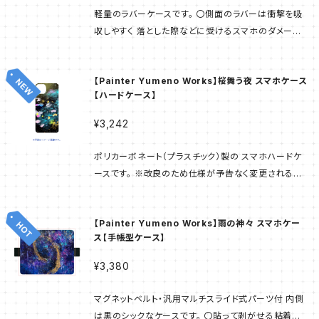
アクリル + 油彩
スマホケース
PainterYumeno×illust_coffret
軽量のラバーケースです。 〇側面のラバーは衝撃を吸
収しやすく 落とした際などに受けるスマホのダメージ
色鉛筆+アクリル
が 和らげられます。 〇ハードケースに比べると着脱し
モバイルバッテリー
展示販売作品
やすく 装着中のずれはほとんどありません。 ※改良の
【Painter Yumeno Works】桜舞う夜 スマホケース
ため仕様が予告なく 変更される可能性もございます。
パステル
【ハードケース】
ご了承ください。 素材：アクリル / ラバー（側面） 背面
のアクリルパネルは 印刷面の上に付けられています。
¥3,242
色鉛筆
爪がかかっても物で擦れても 印刷面には傷がつかず
スマホリングを装着するにも 問題ありません。 印刷手
ポリカーボネート（プラスチック）製の スマホハードケ
法：UV印刷 部材の表面にインクを付着させ UV（紫外
ースです。 ※改良のため仕様が予告なく変更される可
線）で固める印刷手法です。 ---------- 当商品は「ス
能性もございます。 ご了承ください。 ※本製品は落下
マホラボ」にて 作られた商品です。 サンプル画像は完
などの強い衝撃から本体を保護する仕様ではございま
成イメージのため 実物と異なる場合があります。 受注
【Painter Yumeno Works】雨の神々 スマホケー
せん。取り扱いには十分ご注意ください。 素材：ポリカ
生産方式で ご注文後に工場で商品が生産され お客様
ス【手帳型ケース】
ーボネート 軽量で耐衝撃性・耐熱性に優れ 強度はガ
のもとへお届けとなります。 そのため お届けまでは日
ラスの250倍・アクリルの50倍。 プラスチック素材で
¥3,380
数をいただきたく ご了承くださいませ。
す。 印刷手法：UV印刷 部材の表面にインクを付着さ
せ UV（紫外線）で固める印刷手法です。 ----------
マグネットベルト・汎用マルチスライド式パーツ付 内側
当商品は「スマホラボ」にて 作られた商品です。 サンプ
は黒のシックなケースです。 〇貼って剥がせる粘着シ