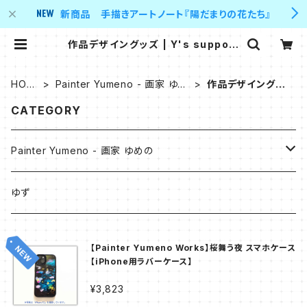
新商品 手描きアートノート『陽だまりの花たち』
作品デザイングッズ | Y's support
er 's shop
HOM
Painter Yumeno - 画家 ゆめ
作品デザイングッ
E
の
ズ
CATEGORY
Painter Yumeno - 画家 ゆめの
原画
ゆず
油彩
Digital Art
【Painter Yumeno Works】桜舞う夜 スマホケース
【iPhone用ラバーケース】
アクリル
- Collection of Blue -
作品デザイングッズ
¥3,823