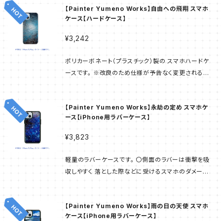
れてからのご使用をお願いいたします。 ・ケースの上か
産され お客様のもとへお届けとなります。 そのため
【Painter Yumeno Works】自由への飛翔 スマホ
せん。取り扱いには十分ご注意ください。 素材：ポリカ
ら装着することもできますが以下のようなものを除きま
お届けまでは日数をいただきたく ご了承くださいませ。
ケース【ハードケース】
ーボネート 軽量で耐衝撃性・耐熱性に優れ 強度はガ
す。 ソフトケース（TPUやシリコン等）/接着面に汚れ・
ラスの250倍・アクリルの50倍。 プラスチック素材で
キズ・凸凹・ざらつき・湾曲のあるケース/布ケース ・端
¥3,242
す。 印刷手法：UV印刷 部材の表面にインクを付着さ
末や使用状況、使用環境下によって接着強度は変化し
せ UV（紫外線）で固める印刷手法です。 ----------
ます。 ・取り外して再度接着することもできますが、接着
ポリカーボネート（プラスチック）製の スマホハードケ
当商品は「スマホラボ」にて 作られた商品です。 サンプ
強度は落ちる場合があります。 ・材質の特性により保
ースです。 ※改良のため仕様が予告なく変更される可
ル画像は完成イメージのため 実物と異なる場合があ
存場所や保存方法、経時変化によって接着シートのサ
能性もございます。 ご了承ください。 ※本製品は落下
ります。 受注生産方式で ご注文後に工場で商品が生
イズ収縮や性能低下があります。 ・使用場所や使用方
などの強い衝撃から本体を保護する仕様ではございま
産され お客様のもとへお届けとなります。 そのため
【Painter Yumeno Works】永劫の定め スマホケ
法、経時変化によって剥がした際に製品へ糊残りの付
せん。取り扱いには十分ご注意ください。 素材：ポリカ
お届けまでは日数をいただきたく ご了承くださいませ。
ース【iPhone用ラバーケース】
着する場合があります。 ---------- 当商品は「スマホ
ーボネート 軽量で耐衝撃性・耐熱性に優れ 強度はガ
ラボ」にて 作られた商品です。 サンプル画像は完成イメ
ラスの250倍・アクリルの50倍。 プラスチック素材で
¥3,823
ージのため 実物と異なる場合があります。 受注生産
す。 印刷手法：UV印刷 部材の表面にインクを付着さ
方式で ご注文後に工場で商品が生産され お客様のも
せ UV（紫外線）で固める印刷手法です。 ----------
軽量のラバーケースです。 〇側面のラバーは衝撃を吸
とへお届けとなります。 そのため お届けまでは日数を
当商品は「スマホラボ」にて 作られた商品です。 サンプ
収しやすく 落とした際などに受けるスマホのダメージ
いただきたく ご了承くださいませ。
ル画像は完成イメージのため 実物と異なる場合があ
が 和らげられます。 〇ハードケースに比べると着脱し
ります。 受注生産方式で ご注文後に工場で商品が生
やすく 装着中のずれはほとんどありません。 ※改良の
産され お客様のもとへお届けとなります。 そのため
【Painter Yumeno Works】雨の日の天使 スマホ
ため仕様が予告なく 変更される可能性もございます。
お届けまでは日数をいただきたく ご了承くださいませ。
ケース【iPhone用ラバーケース】
ご了承ください。 素材：アクリル / ラバー（側面） 背面