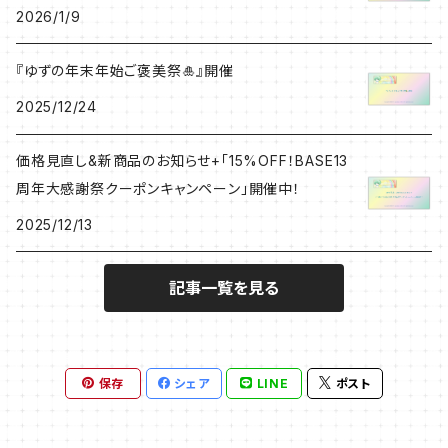
障する原因となります。 ・子供の手が届かない場所で
2026/1/9
れている場所でのご使用はお控えください。 ・本製品で
保管してください。 ・使用中に熱くなることもあります
データの送受信をすることはできません。 ・一部使用す
が問題はございませんのでご安心ください。 ・火気や熱
ることのできない機器もありますのでご注意ください。
『ゆずの年末年始ご褒美祭🎍』開催
いものの近くに置くことは危険ですのでお止めくださ
・蓄電容量は内部電池の経年変化により減少します。 ・
い。 ・先端が金属などへ接触すると故障の原因になり
2025/12/24
本製品を使用したことによる機器の故障やデータの消
ます。 ・自己修理を試みての故障は無償再生産対象と
滅等については一切の責任を負いかねますのでご了承
なりません。 ・法により電気機器や電波を発する機器の
価格見直し&新商品のお知らせ+「15%OFF！BASE13
ください。 ・機器に登録したメモリーはバックアップして
電源を落とすことが定められている場所でのご使用は
周年大感謝祭クーポンキャンペーン」開催中！
おくことをおすすめします。 ---------- 当商品は「ス
お控えください。 ・本製品でデータの送受信をすること
マホラボ」にて 作られた商品です。 サンプル画像は完
はできません。 ・一部使用することのできない機器もあ
2025/12/13
成イメージのため 実物と異なる場合があります。 受注
りますのでご注意ください。 ・蓄電容量は内部電池の経
生産方式で ご注文後に工場で商品が生産され お客様
年変化により減少します。 ・本製品を使用したことによ
のもとへお届けとなります。 そのため お届けまでは日
記事一覧を見る
る機器の故障やデータの消滅等については一切の責任
数をいただきたく ご了承くださいませ。
を負いかねますのでご了承ください。 ・機器に登録した
メモリーはバックアップしておくことをおすすめします。
---------- 当商品は「スマホラボ」にて 作られた商品
保存
シェア
LINE
ポスト
です。 サンプル画像は完成イメージのため 実物と異な
る場合があります。 受注生産方式で ご注文後に工場で
商品が生産され お客様のもとへお届けとなります。 そ