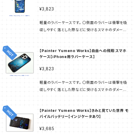
のアクリルパネルは 印刷面の上に付けられています。
¥3,823
爪がかかっても物で擦れても 印刷面には傷がつかず
スマホリングを装着するにも 問題ありません。 印刷手
軽量のラバーケースです。 〇側面のラバーは衝撃を吸
法：UV印刷 部材の表面にインクを付着させ UV（紫外
収しやすく 落とした際などに受けるスマホのダメージ
線）で固める印刷手法です。 ---------- 当商品は「ス
が 和らげられます。 〇ハードケースに比べると着脱し
マホラボ」にて 作られた商品です。 サンプル画像は完
やすく 装着中のずれはほとんどありません。 ※改良の
成イメージのため 実物と異なる場合があります。 受注
【Painter Yumeno Works】自由への飛翔 スマホ
ため仕様が予告なく 変更される可能性もございます。
生産方式で ご注文後に工場で商品が生産され お客様
ケース【iPhone用ラバーケース】
ご了承ください。 素材：アクリル / ラバー（側面） 背面
のもとへお届けとなります。 そのため お届けまでは日
のアクリルパネルは 印刷面の上に付けられています。
¥3,823
数をいただきたく ご了承くださいませ。
爪がかかっても物で擦れても 印刷面には傷がつかず
スマホリングを装着するにも 問題ありません。 印刷手
軽量のラバーケースです。 〇側面のラバーは衝撃を吸
法：UV印刷 部材の表面にインクを付着させ UV（紫外
収しやすく 落とした際などに受けるスマホのダメージ
線）で固める印刷手法です。 ---------- 当商品は「ス
が 和らげられます。 〇ハードケースに比べると着脱し
マホラボ」にて 作られた商品です。 サンプル画像は完
やすく 装着中のずれはほとんどありません。 ※改良の
成イメージのため 実物と異なる場合があります。 受注
【Painter Yumeno Works】きみと見ていた世界 モ
ため仕様が予告なく 変更される可能性もございます。
生産方式で ご注文後に工場で商品が生産され お客様
バイルバッテリー【インジケータあり】
ご了承ください。 素材：アクリル / ラバー（側面） 背面
のもとへお届けとなります。 そのため お届けまでは日
のアクリルパネルは 印刷面の上に付けられています。
¥3,685
数をいただきたく ご了承くださいませ。
爪がかかっても物で擦れても 印刷面には傷がつかず