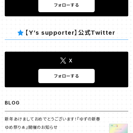
完全に蓄電してなくなる状態を繰り返すと最適な状態
フォローする
電可能回数：約2回 蓄電可能回数：約500回 電池：リ
となります。 （充電する機器や使用条件により蓄電状況
チウムイオン電池 電池容量：4,000mAh 定格出力：5
は変化します。） ・アダプターやケーブルなどは正規品
V 1,000mA 定格入力：5V 1,000mA 充電時間：約8
をお使いください。 正規品以外ですと機器が故障する
時間 （DCSV 1,000mAで充電した場合） ※注意事項
【Y’s supporter】公式Twitter
原因となります。 ・卓上ホルダーを経由せず機器に接
・初めてのご使用や長時間を空けてお使いになる際は
続してお使いください。 ・極度の低温や高温は充電のパ
蓄電が減っている場合もございます。 完全に蓄電をし
フォーマンスが低下する原因となります。 ・湿気の多い
た上でお使いください。 2-3回完全に蓄電してなくなる
場所や風雨にさらされる場所は故障の原因となりま
状態を繰り返すと最適な状態となります。 （充電する機
X
す。 ・色落ちやシミの原因となるためお手入れに以下
器や使用条件により蓄電状況は変化します。） ・アダプ
の物は使用しないでください。 シンナー/ベンジン/ガゾ
ターやケーブルなどは正規品をお使いください。 正規
リンなどの有機溶剤/アルコール/塩素漂白剤など ・落
フォローする
品以外ですと機器が故障する原因となります。 ・卓上
下や強い衝撃は内部が故障する原因となります。 ・子
ホルダーを経由せず機器に接続してお使いください。 ・
供の手が届かない場所で保管してください。 ・使用中
極度の低温や高温は充電のパフォーマンスが低下する
に熱くなることもありますが問題はございませんのでご
原因となります。 ・湿気の多い場所や風雨にさらされる
BLOG
安心ください。 ・火気や熱いものの近くに置くことは危
場所は故障の原因となります。 ・色落ちやシミの原因と
険ですのでお止めください。 ・先端が金属などへ接触
なるためお手入れに以下の物は使用しないでくださ
すると故障の原因になります。 ・自己修理を試みての
新年あけましておめでとうございます！『ゆずの新春
い。 シンナー/ベンジン/ガゾリンなどの有機溶剤/アル
故障は無償再生産対象となりません。 ・法により電気
ゆめ祭り🎍』開催のお知らせ
コール/塩素漂白剤など ・落下や強い衝撃は内部が故
機器や電波を発する機器の電源を落とすことが定めら