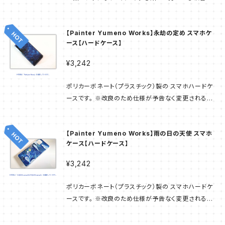
ル画像は完成イメージのため 実物と異なる場合があ
ートで装着するため 機種を問わず使うことができます。
ります。 受注生産方式で ご注文後に工場で商品が生
粘着シートはスライド式であり スライドさせることで
産され お客様のもとへお届けとなります。 そのため
【Painter Yumeno Works】永劫の定め スマホケ
カメラの使用にも支障はありません。 〇カードを収納
お届けまでは日数をいただきたく ご了承くださいませ。
ース【ハードケース】
することができるポケットがふたつあり 財布を持たなく
ても ちょっとした外出や買い物に用が足ります。 ※改
¥3,242
良のため仕様が予告なく 変更される可能性もございま
す。 ご了承ください。 素材：PUレザー（合成皮革） 本物
ポリカーボネート（プラスチック）製の スマホハードケ
のレザーに近い質感で滑らかな手触り。 他の合成皮革
ースです。 ※改良のため仕様が予告なく変更される可
と比べて水やキズ・汚れに 強いことが特徴です。 印刷
能性もございます。 ご了承ください。 ※本製品は落下
手法：UV印刷 部材の表面にインクを付着させ UV（紫
などの強い衝撃から本体を保護する仕様ではございま
外線）で固める印刷手法です。 ※注意事項 ・本製品は
【Painter Yumeno Works】雨の日の天使 スマホ
せん。取り扱いには十分ご注意ください。 素材：ポリカ
落下などの強い衝撃から本体を保護する仕様ではござ
ケース【ハードケース】
ーボネート 軽量で耐衝撃性・耐熱性に優れ 強度はガ
いません。取り扱いには十分ご注意ください。 ・製品の
ラスの250倍・アクリルの50倍。 プラスチック素材で
¥3,242
性質上ひび割れになる可能性がございます。 ・接着強
す。 印刷手法：UV印刷 部材の表面にインクを付着さ
度を高めるため接着後10分以上が経過してから使用す
せ UV（紫外線）で固める印刷手法です。 ----------
ポリカーボネート（プラスチック）製の スマホハードケ
ることをおすすめします。 ・一部のスマートフォン端末
当商品は「スマホラボ」にて 作られた商品です。 サンプ
ースです。 ※改良のため仕様が予告なく変更される可
は表面処理によって貼り付かない場合や接着強度の弱
ル画像は完成イメージのため 実物と異なる場合があ
能性もございます。 ご了承ください。 ※本製品は落下
い場合がございます。その場合はPC素材のケースへ入
ります。 受注生産方式で ご注文後に工場で商品が生
などの強い衝撃から本体を保護する仕様ではございま