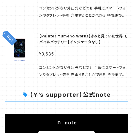
スマホリングを装着するにも 問題ありません。 印刷手
コンセントがない外出先などでも 手軽にスマートフォ
法：UV印刷 部材の表面にインクを付着させ UV（紫外
ンやタブレット等を 充電することができる 持ち運び用
線）で固める印刷手法です。 ---------- 当商品は「ス
バッテリーです。 〇インジケータ（充電残量表示）付き
マホラボ」にて 作られた商品です。 サンプル画像は完
で 電池残量がわかりやすくなっています。 〇ケーブル
成イメージのため 実物と異なる場合があります。 受注
【Painter Yumeno Works】きみと見ていた世界 モ
が付属されています。 ※コネクター形状が異なる機種
生産方式で ご注文後に工場で商品が生産され お客様
バイルバッテリー【インジケータなし】
へ 充電する場合はお手持ちのケーブルを ご使用くだ
のもとへお届けとなります。 そのため お届けまでは日
さい。 ※改良のため仕様が予告なく 変更される可能性
¥3,685
数をいただきたく ご了承くださいませ。
もございます。 ご了承ください。 素材：ABS（プラスティ
ック）樹脂/マットコーティング 印刷手法：UV印刷 部材
コンセントがない外出先などでも 手軽にスマートフォ
の表面にインクを付着させ UV（紫外線）で固める印刷
ンやタブレット等を 充電することができる 持ち運び用
手法です。 サイズ：H117.5mm × W67.5mm × D11m
バッテリーです。 〇ケーブルが付属されています。 ※コ
m 本体重量：約106g 給電可能回数：約2回 蓄電可能
ネクター形状が異なる機種へ 充電する場合はお手持
【Y’s supporter】公式note
回数：約500回 電池：リチウムイオン電池 電池容量：
ちのケーブルを ご使用ください。 ※改良のため仕様が
4,000mAh 定格出力：5V 1,000mA 定格入力：5V 1,
予告なく 変更される可能性もございます。 ご了承くだ
000mA 充電時間：約8時間 （DCSV 1,000mAで充
さい。 素材：ABS（プラスティック）樹脂/マットコーティ
電した場合） ※注意事項 ・初めてのご使用や長時間を
ング 印刷手法：UV印刷 部材の表面にインクを付着さ
note
空けてお使いになる際は蓄電が減っている場合もござ
せ UV（紫外線）で固める印刷手法です。 サイズ：H117.
います。 完全に蓄電をした上でお使いください。 2-3回
5mm × W67.5mm × D10mm 本体重量：約98g 給