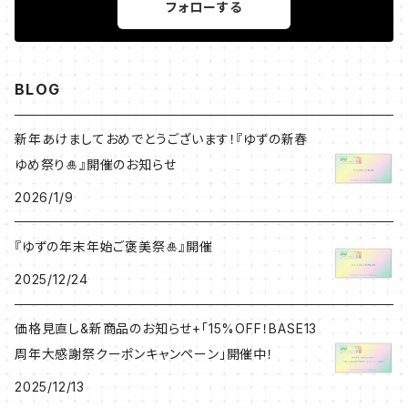
ikTok https://www.tiktok.com/@yumeno.blue
フォローする
は少ないのですが 「最初の抽象画」である 【青の世界】
_
については note「原点」 https://note.com/art_blu
e/n/n7b773310e61f にて語られておりますので よ
ろしければ御一読くださいませ。 ---------- 画家 ゆ
BLOG
めの X（旧Twitter） https://x.com/yumeno_art_
note https://note.com/art_blue Instagram http
新年あけましておめでとうございます！『ゆずの新春
s://www.instagram.com/yumeno.0125/ YouTu
ゆめ祭り🎍』開催のお知らせ
be https://www.youtube.com/@yumeno-art T
ikTok https://www.tiktok.com/@yumeno.blue
2026/1/9
_
『ゆずの年末年始ご褒美祭🎍』開催
2025/12/24
価格見直し&新商品のお知らせ+「15%OFF！BASE13
周年大感謝祭クーポンキャンペーン」開催中！
2025/12/13