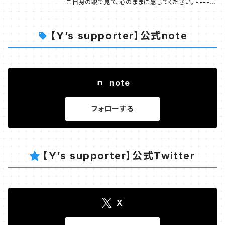
s://www.instagram.com/yumeno.0125/ YouTu
ご自身の眼で見て、心のままに感じてください。 ------
在も自信を持って お届けすることのできるものです。 -
絵画を飾ることは叶わない とのお話もお聞きする機会
be https://www.youtube.com/@yumeno-art T
---- 商品画像はサンプルです。 サイズは 1,280 px ×
--------- 画家 ゆめの が 個別の作品へふれる機会
がございます。 数年間の構想から生まれた 「Painter
ikTok https://www.tiktok.com/@yumeno.blue
670 px うち作品部分は 概ね 670-680 px × 520
は少ないのですが 「最初の抽象画」である 【青の世界】
【Y’s supporter】公式note
Yumeno Works」は 画家 ゆめの の作品たちを お手
_
px 520 px × 670-680 px 作品画像の下部に 画題
については note「原点」 https://note.com/art_blu
元へ置いていただくことができる 新たなコンテンツと
をレイアウトしています。 美術館などで 原画が飾られ
e/n/n7b773310e61f にて語られておりますので よ
なりました。 ---------- 第1弾 - Collection of Blu
ているイメージです。 ---------- 「画家 ゆめの」が描
ろしければ御一読くださいませ。 ---------- 画家 ゆ
e - 画家 ゆめの の「代名詞」でもある 多様な ’ 青 ' で
いてきた 原画の多くはオーナー様の元へ旅立ち 「この
めの X（旧Twitter） https://x.com/yumeno_art_
note
描かれた幾多の作品から 11点を厳選し コレクションと
作品が欲しかった」と お声をいただくことも少なくあり
note https://note.com/art_blue Instagram http
致しました。 キャリア最初期の作品もございますが 現
ません。 また お住まいの環境など様々なご事情により
s://www.instagram.com/yumeno.0125/ YouTu
在も自信を持って お届けすることのできるものです。 -
フォローする
絵画を飾ることは叶わない とのお話もお聞きする機会
be https://www.youtube.com/@yumeno-art T
--------- 画家 ゆめの が 個別の作品へふれる機会
がございます。 数年間の構想から生まれた 「Painter
ikTok https://www.tiktok.com/@yumeno.blue
は少ないのですが 「最初の抽象画」である 【青の世界】
Yumeno Works」は 画家 ゆめの の作品たちを お手
_
については note「原点」 https://note.com/art_blu
元へ置いていただくことができる 新たなコンテンツと
【Y’s supporter】公式Twitter
e/n/n7b773310e61f にて語られておりますので よ
なりました。 ---------- 第1弾 - Collection of Blu
ろしければ御一読くださいませ。 ---------- 画家 ゆ
e - 画家 ゆめの の「代名詞」でもある 多様な ’ 青 ' で
めの X（旧Twitter） https://x.com/yumeno_art_
描かれた幾多の作品から 11点を厳選し コレクションと
note https://note.com/art_blue Instagram http
致しました。 キャリア最初期の作品もございますが 現
X
s://www.instagram.com/yumeno.0125/ YouTu
在も自信を持って お届けすることのできるものです。 -
be https://www.youtube.com/@yumeno-art T
--------- 画家 ゆめの が 個別の作品へふれる機会