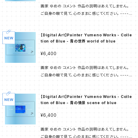
アクリル + 油彩
スマホケース
PainterYumeno×illust_coffret
画家 ゆめの コメント 作品の説明はあえてしません。
ご自身の眼で見て、心のままに感じてください。 ------
色鉛筆+アクリル
---- 商品画像はサンプルです。 サイズは 1,280 px ×
モバイルバッテリー
展示販売作品
670 px うち作品部分は 概ね 670-680 px × 520
【Digital Art】Painter Yumeno Works - Colle
px 520 px × 670-680 px 作品画像の下部に 画題
パステル
tion of Blue - 青の世界 world of blue
をレイアウトしています。 美術館などで 原画が飾られ
ているイメージです。 ---------- 「画家 ゆめの」が描
¥6,400
色鉛筆
いてきた 原画の多くはオーナー様の元へ旅立ち 「この
作品が欲しかった」と お声をいただくことも少なくあり
画家 ゆめの コメント 作品の説明はあえてしません。
ません。 また お住まいの環境など様々なご事情により
ご自身の眼で見て、心のままに感じてください。 ------
絵画を飾ることは叶わない とのお話もお聞きする機会
---- 商品画像はサンプルです。 サイズは 1,280 px ×
がございます。 数年間の構想から生まれた 「Painter
670 px うち作品部分は 概ね 670-680 px × 520
Yumeno Works」は 画家 ゆめの の作品たちを お手
【Digital Art】Painter Yumeno Works - Colle
px 520 px × 670-680 px 作品画像の下部に 画題
元へ置いていただくことができる 新たなコンテンツと
tion of Blue - 青の情景 scene of blue
をレイアウトしています。 美術館などで 原画が飾られ
なりました。 ---------- 第1弾 - Collection of Blu
ているイメージです。 ---------- 「画家 ゆめの」が描
¥6,400
e - 画家 ゆめの の「代名詞」でもある 多様な ’ 青 ' で
いてきた 原画の多くはオーナー様の元へ旅立ち 「この
描かれた幾多の作品から 11点を厳選し コレクションと
作品が欲しかった」と お声をいただくことも少なくあり
画家 ゆめの コメント 作品の説明はあえてしません。
致しました。 キャリア最初期の作品もございますが 現
ません。 また お住まいの環境など様々なご事情により
ご自身の眼で見て、心のままに感じてください。 ------