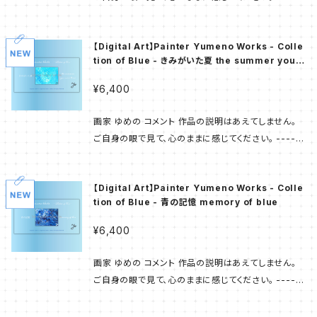
在も自信を持って お届けすることのできるものです。
絵画を飾ることは叶わない とのお話もお聞きする機会
---- 商品画像はサンプルです。 サイズは 1,280 px ×
当商品は コレクション11作品を セットにしたもので 単
がございます。 数年間の構想から生まれた 「Painter
670 px うち作品部分は 概ね 670-680 px × 520
品でのお買い上げと比較して 6,550円お安くなってい
Yumeno Works」は 画家 ゆめの の作品たちを お手
【Digital Art】Painter Yumeno Works - Colle
px 520 px × 670-680 px 作品画像の下部に 画題
ます。 また特典として 画家 ゆめの が2020年より X
元へ置いていただくことができる 新たなコンテンツと
tion of Blue - きみがいた夏 the summer you
をレイアウトしています。 美術館などで 原画が飾られ
（旧Twitter）の「固定ポスト」 https://x.com/yumen
were there
なりました。 ---------- 第1弾 - Collection of Blu
ているイメージです。 ---------- 「画家 ゆめの」が描
o_art_/status/1311778300604428295 に使用し
¥6,400
e - 画家 ゆめの の「代名詞」でもある 多様な ’ 青 ' で
いてきた 原画の多くはオーナー様の元へ旅立ち 「この
ている4点の作品 および 添えられた 「青の愛と生きて
描かれた幾多の作品から 11点を厳選し コレクションと
作品が欲しかった」と お声をいただくことも少なくあり
いる」のフレーズを 英文としてデザインした未公開画
画家 ゆめの コメント 作品の説明はあえてしません。
致しました。 キャリア最初期の作品もございますが 現
ません。 また お住まいの環境など様々なご事情により
像も おつけしております。 ---------- 画家 ゆめの
ご自身の眼で見て、心のままに感じてください。 ------
在も自信を持って お届けすることのできるものです。 -
絵画を飾ることは叶わない とのお話もお聞きする機会
が 個別の作品へふれる機会は少ないのですが 「最初
---- 商品画像はサンプルです。 サイズは 1,280 px ×
--------- 画家 ゆめの が 個別の作品へふれる機会
がございます。 数年間の構想から生まれた 「Painter
の抽象画」である 【青の世界】 については note「原
670 px うち作品部分は 概ね 670-680 px × 520
は少ないのですが 「最初の抽象画」である 【青の世界】
Yumeno Works」は 画家 ゆめの の作品たちを お手
【Digital Art】Painter Yumeno Works - Colle
点」 https://note.com/art_blue/n/n7b773310e
px 520 px × 670-680 px 作品画像の下部に 画題
については note「原点」 https://note.com/art_blu
元へ置いていただくことができる 新たなコンテンツと
tion of Blue - 青の記憶 memory of blue
61f にて語られておりますので よろしければ御一読く
をレイアウトしています。 美術館などで 原画が飾られ
e/n/n7b773310e61f にて語られておりますので よ
なりました。 ---------- 第1弾 - Collection of Blu
ださいませ。 ---------- 画家 ゆめの X（旧Twitter）
ているイメージです。 ---------- 「画家 ゆめの」が描
ろしければ御一読くださいませ。 ---------- 画家 ゆ
¥6,400
e - 画家 ゆめの の「代名詞」でもある 多様な ’ 青 ' で
https://x.com/yumeno_art_ note https://note.
いてきた 原画の多くはオーナー様の元へ旅立ち 「この
めの X（旧Twitter） https://x.com/yumeno_art_
描かれた幾多の作品から 11点を厳選し コレクションと
com/art_blue Instagram https://www.instagra
作品が欲しかった」と お声をいただくことも少なくあり
note https://note.com/art_blue Instagram http
画家 ゆめの コメント 作品の説明はあえてしません。
致しました。 キャリア最初期の作品もございますが 現
m.com/yumeno.0125/ YouTube https://www.y
ません。 また お住まいの環境など様々なご事情により
s://www.instagram.com/yumeno.0125/ YouTu
ご自身の眼で見て、心のままに感じてください。 ------
在も自信を持って お届けすることのできるものです。 -
outube.com/@yumeno-art TikTok https://ww
絵画を飾ることは叶わない とのお話もお聞きする機会
be https://www.youtube.com/@yumeno-art T
---- 商品画像はサンプルです。 サイズは 1,280 px ×
--------- 画家 ゆめの が 個別の作品へふれる機会
w.tiktok.com/@yumeno.blue_
がございます。 数年間の構想から生まれた 「Painter
ikTok https://www.tiktok.com/@yumeno.blue
670 px うち作品部分は 概ね 670-680 px × 520