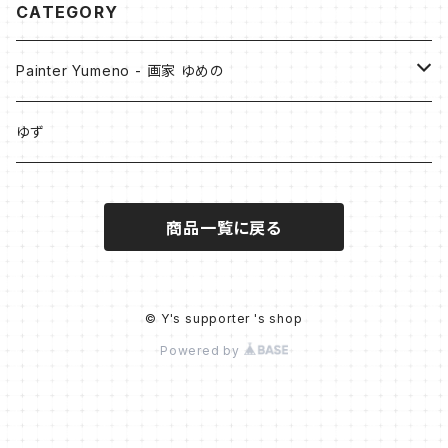
CATEGORY
Painter Yumeno - 画家 ゆめの
原画
ゆず
油彩
Digital Art
商品一覧に戻る
アクリル
- Collection of Blue -
作品デザイングッズ
アクリル + 油彩
スマホケース
PainterYumeno×illust_coffret
© Y's supporter 's shop
Powered by
色鉛筆+アクリル
モバイルバッテリー
展示販売作品
パステル