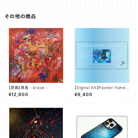
その他の商品
【原画】勇者 - brave -
【Digital Art】Painter Yumen
o Works - Colletion of Blu
¥12,800
¥6,400
e - 青の世界 world of blue