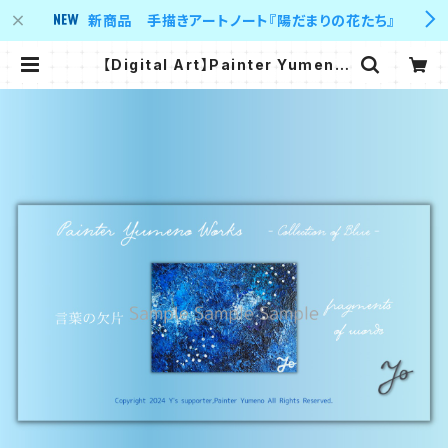
新商品 手描きアートノート『陽だまりの花たち』
【Digital Art】Painter Yumeno
Works - Colletion of Blue - 言
葉の欠片 fragments of words |
Y's supporter 's shop