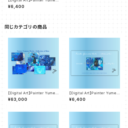
【Digital Art】Painter Yumen
o Works - Colletion of Blu
¥6,400
e - 言葉の欠片 fragments of
words
同じカテゴリの商品
【Digital Art】Painter Yumen
【Digital Art】Painter Yumen
o Works - Collection of Bl
o Works - Colletion of Blu
¥63,000
¥6,400
ue
e - 青の世界 world of blue