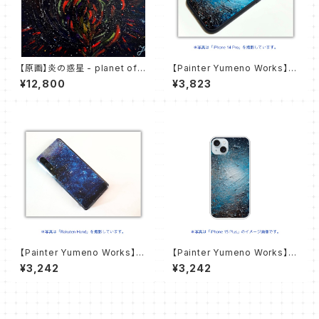
【原画】炎の惑星 - planet of f
【Painter Yumeno Works】自
lame -
由への飛翔 スマホケース【iPho
¥12,800
¥3,823
ne用ラバーケース】
【Painter Yumeno Works】永
【Painter Yumeno Works】自
劫の定め スマホケース【ハード
由への飛翔 スマホケース【ハー
¥3,242
¥3,242
ケース】
ドケース】