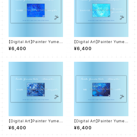
【Digital Art】Painter Yumen
【Digital Art】Painter Yumen
o Works - Colletion of Blu
o Works - Colletion of Blu
¥6,400
¥6,400
e - 青の情景 scene of blue
e - きみがいた夏 the summer
you were there
【Digital Art】Painter Yumen
【Digital Art】Painter Yumen
o Works - Colletion of Blu
o Works - Colletion of Blu
¥6,400
¥6,400
e - 青の記憶 memory of blu
e - 無題 untitled
e