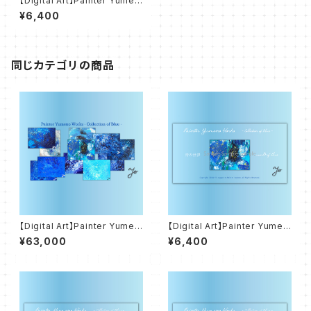
【Digital Art】Painter Yumen
o Works - Colletion of Blu
¥6,400
e - 水彩の街 city of waterc
olor
同じカテゴリの商品
【Digital Art】Painter Yumen
【Digital Art】Painter Yumen
o Works - Collection of Bl
o Works - Colletion of Blu
¥63,000
¥6,400
ue
e - 青の世界 world of blue