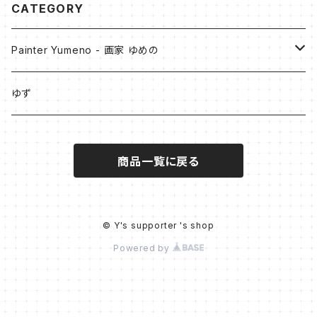
CATEGORY
Painter Yumeno - 画家 ゆめの
原画
ゆず
油彩
Digital Art
商品一覧に戻る
アクリル
- Collection of Blue -
作品デザイングッズ
アクリル + 油彩
スマホケース
PainterYumeno×illust_coffret
© Y's supporter 's shop
Powered by
色鉛筆+アクリル
モバイルバッテリー
展示販売作品
パステル