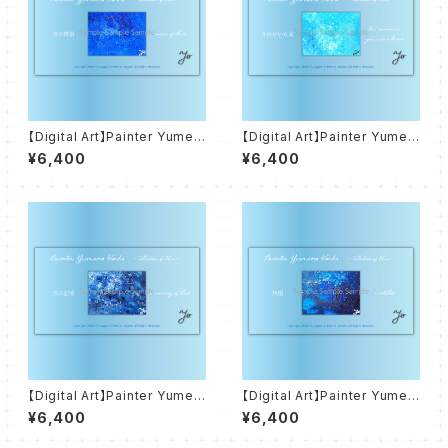
【Digital Art】Painter Yumen
【Digital Art】Painter Yumen
o Works - Colletion of Blu
o Works - Colletion of Blu
¥6,400
¥6,400
e - 青の情景 scene of blue
e - きみがいた夏 the summer
you were there
【Digital Art】Painter Yumen
【Digital Art】Painter Yumen
o Works - Colletion of Blu
o Works - Colletion of Blu
¥6,400
¥6,400
e - 青の記憶 memory of blu
e - 無題 untitled
e