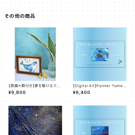
その他の商品
【原画＊額付き】夢を駆けるクジ
【Digital Art】Painter Yumen
ラ - a whale running throug
o Works - Colletion of Blu
¥9,800
¥6,400
h dreams -
e - 水彩の街 city of waterc
olor