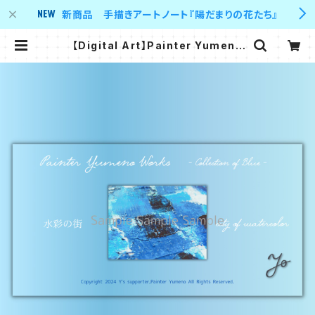
新商品 手描きアートノート『陽だまりの花たち』
【Digital Art】Painter Yumeno
Works - Colletion of Blue - 水
彩の街 city of watercolor | Y's
supporter 's shop