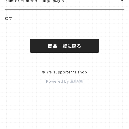
Painter Yumeno - 画家 ゆめの
原画
ゆず
油彩
Digital Art
商品一覧に戻る
アクリル
- Collection of Blue -
作品デザイングッズ
アクリル + 油彩
スマホケース
PainterYumeno×illust_coffret
© Y's supporter 's shop
Powered by
色鉛筆+アクリル
モバイルバッテリー
展示販売作品
パステル
色鉛筆