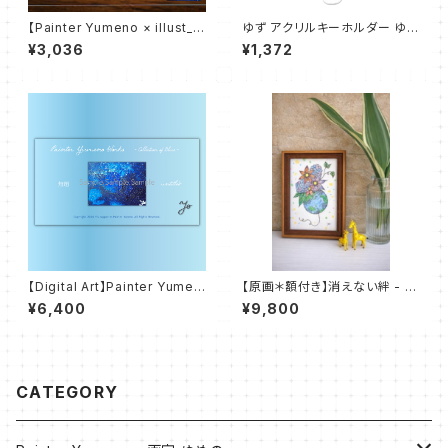
【Painter Yumeno × illust_c
ゆず アクリルキーホルダー ゆめ
offret】雨の神々 マグカップ
のまほう
¥3,036
¥1,372
【Digital Art】Painter Yumen
【原画＊額付き】消えない絆 - u
o Works - Colletion of Blu
nbreakable bond -
¥6,400
¥9,800
e - 無題 untitled
CATEGORY