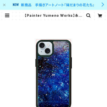
新商品 手描きアートノート『陽だまりの花たち』
【Painter Yumeno Works】永劫
の定め スマホケース【iPhone用ラバ
ーケース】 | Y's supporter 's sh
op