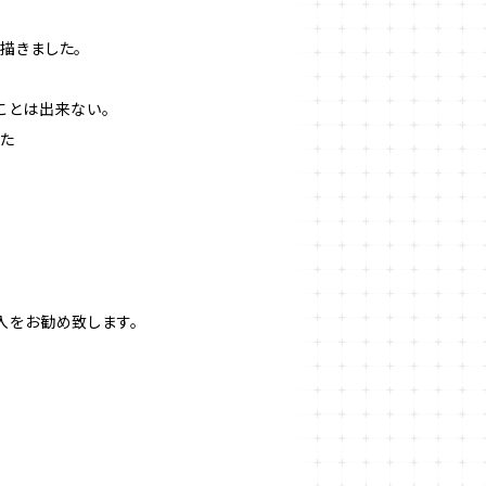
描きました。
ことは出来ない。
った
入をお勧め致します。