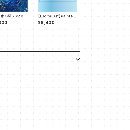
水の扉 - door
【Digital Art】Painter
ter -
Yumeno Works - Co
800
¥6,400
lletion of Blue - 音
の無い国 a land with
out sound