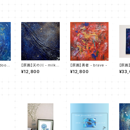
door
【原画】天の川 - milky
【原画】勇者 - brave -
【原画
way -
of rai
¥12,800
¥12,800
¥33