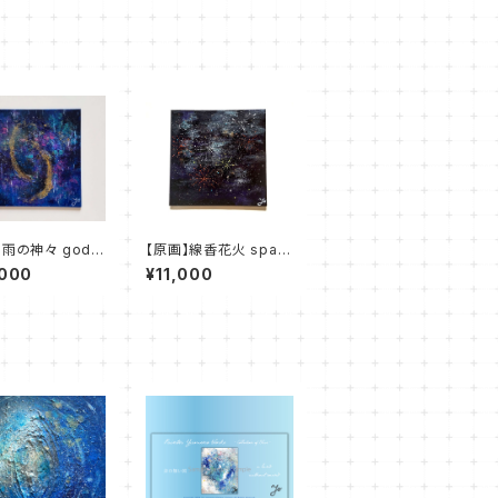
】雨の神々 gods
【原画】線香花火 spark
n
lers
,000
¥11,000