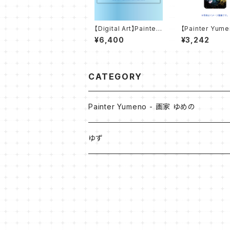
【Digital Art】Painter
【Painter Yum
Yumeno Works - Co
orks】桜舞う夜
¥6,400
¥3,242
lletion of Blue - 青
ケース【ハードケ
のまなざし eyes of bl
ue
CATEGORY
Painter Yumeno - 画家 ゆめの
原画
ゆず
油彩
Digital Art
アクリル
- Collection of Blue -
作品デザイングッズ
アクリル + 油彩
スマホケース