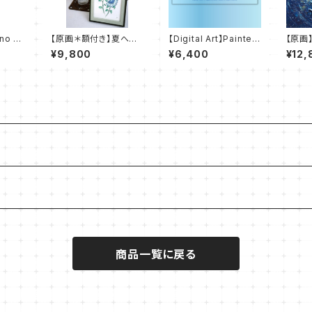
eno W
【原画＊額付き】夏への
【Digital Art】Painter
【原画】
 スマホ
憧れ - longing for su
Yumeno Works - Co
of wa
¥9,800
¥6,400
¥12,
ース】
mmer -
lletion of Blue - 水
彩の街 city of water
color
商品一覧に戻る