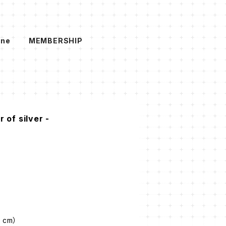
ine
MEMBERSHIP
of silver -
 cm）