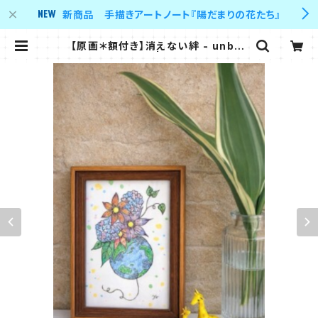
新商品 手描きアートノート『陽だまりの花たち』
【原画＊額付き】消えない絆 - unbre
akable bond - | Y's supporter
's shop