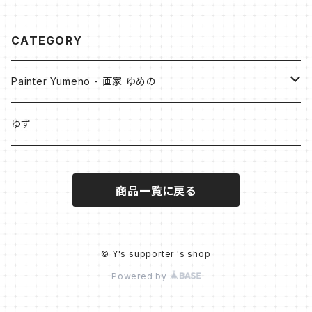
CATEGORY
Painter Yumeno - 画家 ゆめの
原画
ゆず
油彩
Digital Art
商品一覧に戻る
アクリル
- Collection of Blue -
作品デザイングッズ
アクリル + 油彩
スマホケース
PainterYumeno×illust_coffret
© Y's supporter 's shop
Powered by
色鉛筆+アクリル
モバイルバッテリー
展示販売作品