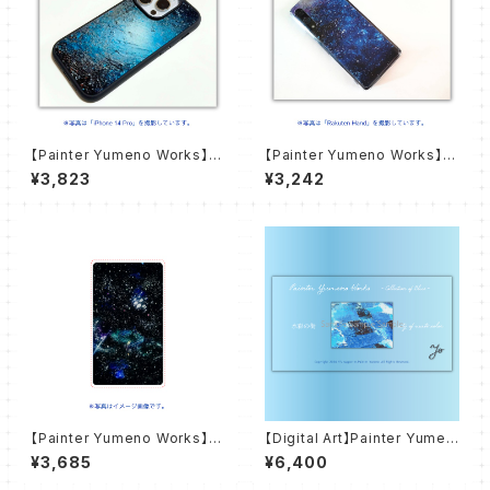
【Painter Yumeno Works】自
【Painter Yumeno Works】永
由への飛翔 スマホケース【iPho
劫の定め スマホケース【ハード
¥3,823
¥3,242
ne用ラバーケース】
ケース】
【Painter Yumeno Works】き
【Digital Art】Painter Yumen
みと見ていた世界 モバイルバッ
o Works - Colletion of Blu
¥3,685
¥6,400
テリー【インジケータなし】
e - 水彩の街 city of waterc
olor