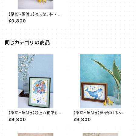
【原画＊額付き】消えない絆 - u
nbreakable bond -
¥9,800
同じカテゴリの商品
【原画＊額付き】最上の花束を -
【原画＊額付き】夢を駆けるクジ
the finest bouquet -
ラ - a whale running throug
¥9,800
¥9,800
h dreams -