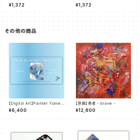
のかけら
のまほう
¥1,372
¥1,372
その他の商品
【Digital Art】Painter Yumen
【原画】勇者 - brave -
o Works - Colletion of Blu
¥6,400
¥12,800
e - 音の無い国 a land withou
t sound