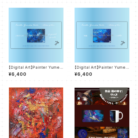
【Digital Art】Painter Yumen
【Digital Art】Painter Yumen
o Works - Colletion of Blu
o Works - Colletion of Blu
¥6,400
¥6,400
e - 言葉の欠片 fragments of
e - 無題 untitled
words