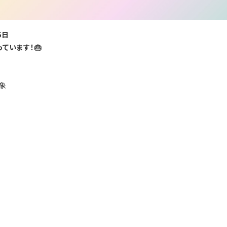
5日
ています！🎂
象